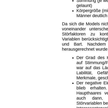
Stimmung (je we
gelaunt)
Körpergröße (mi
Männer deutlich
Da sich die Models nich
voneinander untersche
Störfaktoren zu kon
Variablen berücksichtigt
und Bart. Nachdem d
herausgerechnet wurde,
Der Grad des H
auf Stimmung/F
war auf das Läc
Labilität, Gefä
Merkmale, gesch
Der negative Ein
blieb erhalte
Haupthaares ver
auch dann, 
Störvariablen be