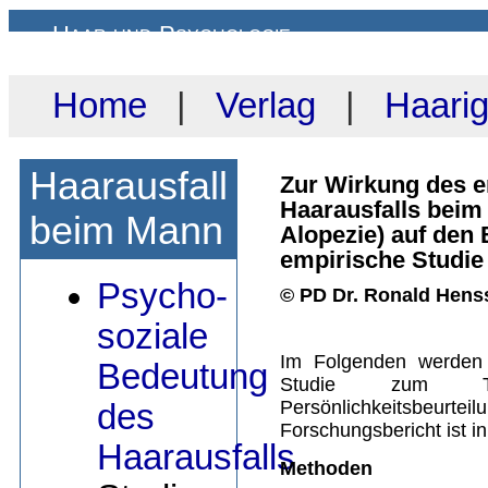
Haar und Psychologie
www.haar-und-psychologie.de
Home
|
Verlag
|
Haari
Haarausfall
Zur Wirkung des e
Haarausfalls beim
beim Mann
Alopezie) auf den 
empirische Studie
Psycho-
© PD Dr. Ronald Hens
soziale
Im Folgenden werden
Bedeutung
Studie zum Th
Persönlichkeitsbeurteil
des
Forschungsbericht ist in
Haarausfalls
Methoden