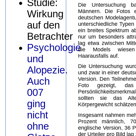
Studie:
Die Untersuchung ba
Männern. Die Fotos 
Wirkung
deutschen Modelagentu
auf den
unterschiedliche Typen 
ein breites Spektrum a
Betrachter
nur um besonders attra
lag etwa zwischen Mit
Psychologie
die Models wiesen
Haarausfalls auf.
und
Die Untersuchung wurd
Alopezie.
und zwar in einer deuts
Auch
Version. Den Teilnehme
Foto gezeigt, da
007
Persönlichkeitsmerkma
sollten sie das Al
ging
Körpergewicht schätzen
nicht
Insgesamt nahmen mehr
Prozent männlich, 7
ohne
englische Version, 36 P
der Urteiler pro Bild la