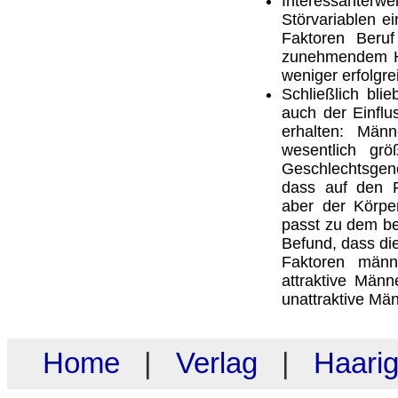
Interessanterwe
Störvariablen ei
Faktoren Beru
zunehmendem Ha
weniger erfolgre
Schließlich bli
auch der Einflu
erhalten: Män
wesentlich grö
Geschlechtsge
dass auf den Fo
aber der Körpe
passt zu dem be
Befund, dass di
Faktoren männl
attraktive Männ
unattraktive Män
Home
|
Verlag
|
Haari