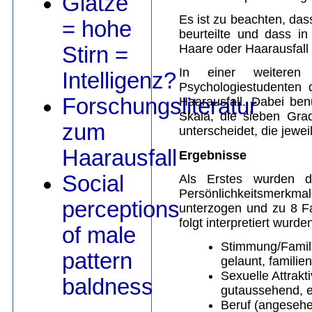
Glatze
Es ist zu beachten, das
= hohe
beurteilte und dass i
Haare oder Haarausfall 
Stirn =
In einer weiteren 
Intelligenz?
Psychologiestudenten 
Forschungsliteratur
Haarausfall. Dabei ben
Skala, die sieben Gra
zum
unterscheidet, die jewei
Haarausfall
Ergebnisse
Social
Als Erstes wurden d
Persönlichkeitsmer
perceptions
unterzogen und zu 8 F
folgt interpretiert wurde
of male
Stimmung/Familie
pattern
gelaunt, familien
Sexuelle Attrakti
baldness
gutaussehend, e
Beruf (angesehen